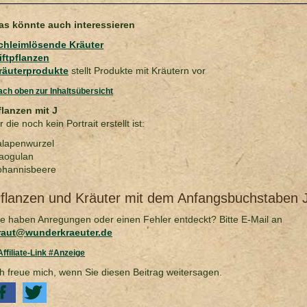
as könnte auch interessieren
chleimlösende Kräuter
iftpflanzen
räuterprodukte
stellt Produkte mit Kräutern vor
ch oben zur Inhaltsübersicht
flanzen mit J
r die noch kein Portrait erstellt ist:
alapenwurzel
iaogulan
ohannisbeere
flanzen und Kräuter mit dem Anfangsbuchstaben 
ie haben Anregungen oder einen Fehler entdeckt? Bitte E-Mail an
raut@wunderkraeuter.de
Affiliate-Link #Anzeige
ch freue mich, wenn Sie diesen Beitrag weitersagen.