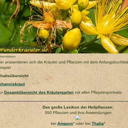
hanniskraut
ier präsentieren sich die Kräuter und Pflanzen mit dem Anfangsbuchst
eispiel
nhaltsübersicht
ohanniskraut
ur
Gesamtübersicht des Kräutergarten
mit allen Pflanzenportraits.
Das große Lexikon der Heilpflanzen:
550 Pflanzen und ihre Anwendungen
bei
Amazon
* oder bei
Thalia
*