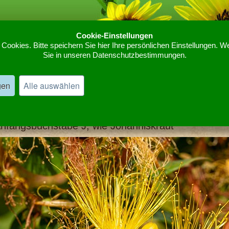
Cookie-Einstellungen
ookies. Bitte speichern Sie hier Ihre persönlichen Einstellungen. We
Sie in unseren Datenschutzbestimmungen.
Home
Kräutergarten
J Pflanzen und Kräuter
»
»
gen
Alle auswählen
J Kräuter und Pflanzen
nfangsbuchstabe J, wie Johanniskraut