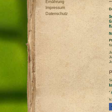
Ernährung
Impressum
D
Datenschutz
S
G
K
Na
P
fü
J
J
J
P
S
k
*
I