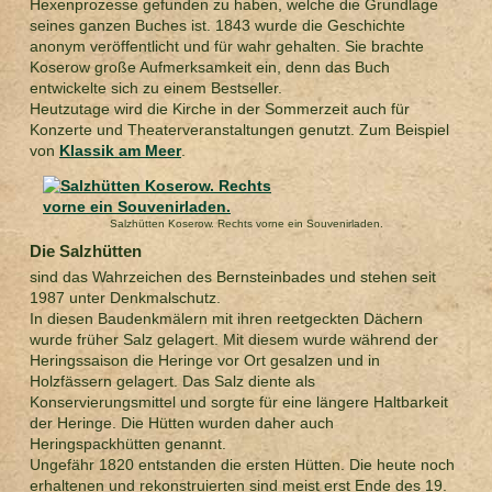
Hexenprozesse gefunden zu haben, welche die Grundlage
seines ganzen Buches ist. 1843 wurde die Geschichte
anonym veröffentlicht und für wahr gehalten. Sie brachte
Koserow große Aufmerksamkeit ein, denn das Buch
entwickelte sich zu einem Bestseller.
Heutzutage wird die Kirche in der Sommerzeit auch für
Konzerte und Theaterveranstaltungen genutzt. Zum Beispiel
von
Klassik am Meer
.
Salzhütten Koserow. Rechts vorne ein Souvenirladen.
Die Salzhütten
sind das Wahrzeichen des Bernsteinbades und stehen seit
1987 unter Denkmalschutz.
In diesen Baudenkmälern mit ihren reetgeckten Dächern
wurde früher Salz gelagert. Mit diesem wurde während der
Heringssaison die Heringe vor Ort gesalzen und in
Holzfässern gelagert. Das Salz diente als
Konservierungsmittel und sorgte für eine längere Haltbarkeit
der Heringe. Die Hütten wurden daher auch
Heringspackhütten genannt.
Ungefähr 1820 entstanden die ersten Hütten. Die heute noch
erhaltenen und rekonstruierten sind meist erst Ende des 19.