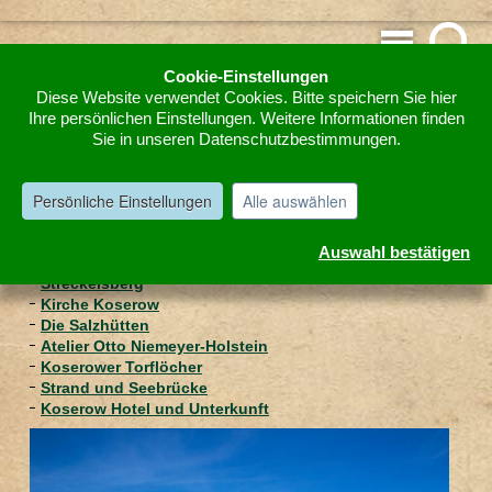
Home
Reise- und Freizeittipps
Deutschland
Usedom
»
»
»
»
Cookie-Einstellungen
Koserow
Diese Website verwendet Cookies. Bitte speichern Sie hier
Ihre persönlichen Einstellungen. Weitere Informationen finden
Koserow
Sie in unseren Datenschutzbestimmungen.
Persönliche Einstellungen
Alle auswählen
Koserow Natur und feiner Badestrand
Inhaltsübersicht Koserow
Auswahl bestätigen
Bernsteinbad Koserow
Streckelsberg
Kirche Koserow
Die Salzhütten
Atelier Otto Niemeyer-Holstein
Koserower Torflöcher
Strand und Seebrücke
Koserow Hotel und Unterkunft