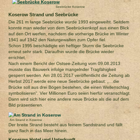
Seebrücke Koserow
Koserow Strand und Seebrücke
Die 261 m lange Seebrücke wurde 1993 eingeweiht. Seitdem
konnte man wieder von dem Seebrückenkopf aus einen Blick
auf den Ort werfen, nachdem die vorherige Brücke im Winter
1941 auf 1942 den Naturgewalten zum Opfer fiel.
Schon 1995 beschädigte ein heftiger Sturm die Seebrücke
erneut sehr stark. Daraufhin wurde die Brücke wieder
errichtet.
Nach einem Bericht der Ostsee-Zeitung vom 09.08.2013
musste das Bauwerk infolge mangelnder Tragfähigkeit
gesperrt werden. Am 28.01.2017 veröffentlicht die Zeitung ab
Herbst 2017 werde eine neue Seebrücke gebaut: „…die
Brücke soll aus drei Bögen bestehen, die einen Wellenschlag
symbolisieren“. Vier Millionen Euro seien hierfür veranschlagt.
Dann wird sich hier eine andere neue Brücke als die auf dem
Bild präsentieren.
Am Strand in Koserow
Der breite Strand besteht aus feinem Sandstrand und fällt
ganz flach in das Meer hinein.
Koserow Hotel und Unterkunft