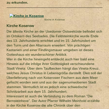
zu erkunden.
Kirche in Koserow
Kirche Koserow
Die älteste Kirche an der Usedomer Ostseeküste befindet sich
im Ortskern des Seebades. Die Feldsteinkirche wurde Ende
des 13. Jahrhunderts errichtet und im 15. Jahrhundert um
den Turm und den Altarraum erweitert. Von prächtigen
Kastanien und einer Findlingsmauer umgeben ist dieses
Gotteshaus ein wunderschöner Anblick.
Wer in die Kirche hineingeht entdeckt auch hier bald eine
Hinweis auf die infolge ihrer Gottlosigkeit verschwundene
Stadt Vineta. Über dem Taufbecken hängt das Vineta-Kreuz,
welches Jesus Christus in Lebensgröße darstellt. Dies soll der
Überlieferung nach von Koserower Fischern aus dem Meer
gefischt worden sein und aus der sagenumwobenen Stadt
stammen. Vermutlich ist es jedoch eine schwedische
Schnitzarbeit aus dem 15. Jahrhundert.
Interessant ist auch die Verbindung zu dem Roman “Die
Bernsteinhexe”. Der Autor Pfarrer Wilhelm Meinhold erzählte
in der Kirche Koserow die alte Chronik über den