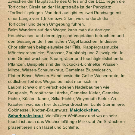
Zwischen der Hauptstraße des Ortes und der B111 liegen die
Torflöcher. Direkt an der Hauptstraße ist der Parkplatz
“Torfloch” gelegen. Von dort aus gibt es zwei Rundwege mit
einer Länge von 1,5 km bzw. 3 km, welche durch die
Torflöcher und deren Umgebung führen.
Beim Wandern auf den Wegen kann man die dortigen
Feuchtwiesen und deren typische Vegetation betrachten und
den Gesängen der heimischen Vögel lauschen. In diesen
Chor stimmen beispielsweise der Fitis, Klappergrasmücke,
Mönchsgrasmücke, Sprosser, Zaunkönig und Zilpzalp ein. In
dem Gebiet wachsen Sauergräser und feuchtigkeitsliebende
Pflanzen. Beispiele sind die Kuckucks-Lichtnelke, Wasser-
Minze, Wiesen-Schaumkraut, Gemeiner Blutweiderich,
Flatter-Binse, Wiesen-Aland sowie die Gelbe Wiesenraute. Im
südlichen Teil des Weges befindet man sich im
Laubmischwald mit verschiedenen Nadelbäumen wie
Douglasie, Europäische Lärche, Gemeine Kiefer, Gemeine
Fichte, Küsten-Tanne, Sitka-Fichte, Weymouth Kiefer. An
Kräutern wachsen hier Buschwindröschen, Echte Sternmiere,
Goldnessel, Knoten-Braunwurz,
Maiglöckchen
,
Scharbockskraut
, Vielblütiger Weißwurz und wo es sehr
feucht ist auch das Wechselblättrige Milzkraut. An Sträuchern
präsentieren sich Hasel und Schlehe.