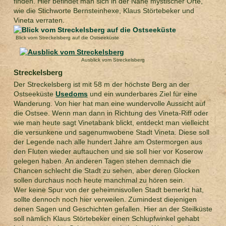
finden. Hier befindet man sich in der Nähe mystischer Orte,
wie die Stichworte Bernsteinhexe, Klaus Störtebeker und
Vineta verraten.
Blick vom Streckelsberg auf die Ostseeküste
Ausblick vom Streckelsberg
Streckelsberg
Der Streckelsberg ist mit 58 m der höchste Berg an der
Ostseeküste
Usedoms
und ein wunderbares Ziel für eine
Wanderung. Von hier hat man eine wundervolle Aussicht auf
die Ostsee. Wenn man dann in Richtung des Vineta-Riff oder
wie man heute sagt Vinetabank blickt, entdeckt man vielleicht
die versunkene und sagenumwobene Stadt Vineta. Diese soll
der Legende nach alle hundert Jahre am Ostermorgen aus
den Fluten wieder auftauchen und sie soll hier vor Koserow
gelegen haben. An anderen Tagen stehen demnach die
Chancen schlecht die Stadt zu sehen, aber deren Glocken
sollen durchaus noch heute manchmal zu hören sein.
Wer keine Spur von der geheimnisvollen Stadt bemerkt hat,
sollte dennoch noch hier verweilen. Zumindest diejenigen
denen Sagen und Geschichten gefallen. Hier an der Steilküste
soll nämlich Klaus Störtebeker einen Schlupfwinkel gehabt