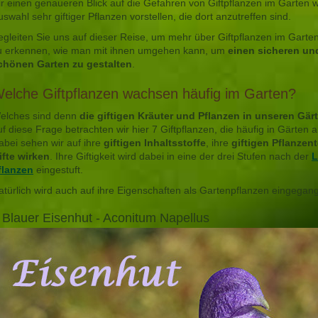
ir einen genaueren Blick auf die Gefahren von Giftpflanzen im Garten 
uswahl sehr giftiger Pflanzen vorstellen, die dort anzutreffen sind.
egleiten Sie uns auf dieser Reise, um mehr über Giftpflanzen im Garte
u erkennen, wie man mit ihnen umgehen kann, um
einen sicheren un
chönen Garten zu gestalten
.
elche Giftpflanzen wachsen häufig im Garten?
elches sind denn
die giftigen Kräuter und Pflanzen in unseren Gär
uf diese Frage betrachten wir hier 7 Giftpflanzen, die häufig in Gärten a
abei sehen wir auf ihre
giftigen Inhaltsstoffe
, ihre
giftigen Pflanzent
ifte wirken
. Ihre Giftigkeit wird dabei in eine der drei Stufen nach der
L
flanzen
eingestuft.
atürlich wird auch auf ihre Eigenschaften als Gartenpflanzen eingegan
 Blauer Eisenhut - Aconitum Napellus