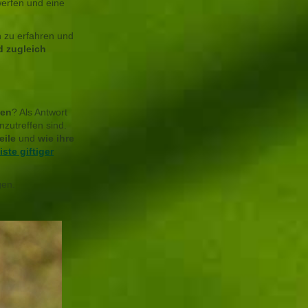
werfen und eine
n zu erfahren und
d zugleich
ten
? Als Antwort
nzutreffen sind.
eile
und
wie ihre
iste giftiger
gen.