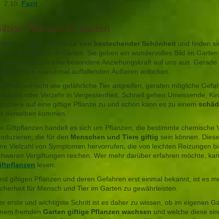
Fazit
iftige Pflanzen im Garten
iftpflanzen sind
teilweise von bestechender Schönheit
und finden si
chöne Dekoration in Gärten. Sie geben ein wundervolles Bild im Garten
erade deswegen eine besondere Anziehungskraft auf uns aus. Gerade 
ich von dem manchmal auffallenden Äußeren anlocken.
a Pflanzen nicht wie gefährliche Tier angreifen, geraten mögliche Gefa
nfassen oder Verzehr in Vergessenheit. Schnell gehen Unwissende, Ki
austiere auf eine giftige Pflanze zu und schon kann es zu einem
schäd
it derselben kommen.
ei Giftpflanzen handelt es sich um Pflanzen, die bestimmte chemische
roduzieren, die für den
Menschen und Tiere giftig
sein können. Diese
ine Vielzahl von Symptomen hervorrufen, die von leichten Reizungen bi
chweren Vergiftungen reichen. Wer mehr darüber erfahren möchte, kann
iftpflanzen
lesen.
ind giftigen Pflanzen und deren Gefahren erst einmal bekannt, ist es me
icherheit für Mensch und Tier im Garten zu gewährleisten.
er erste und wichtigste Schritt ist es daher zu wissen, ob im eigenen G
inem fremden
Garten giftige Pflanzen wachsen
und welche diese si