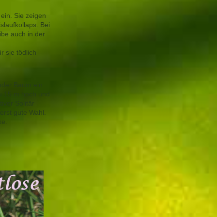
ein. Sie zeigen
laufkollaps. Bei
ibe auch in der
 sie tödlich
.
 oder Baum ein
zu 15 m hoch und
ver Solitär
erst gute Wahl.
ke.