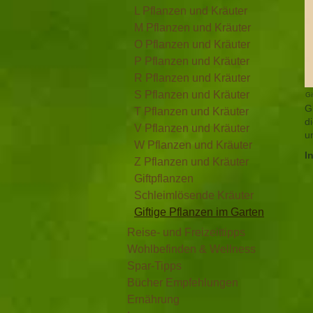
L Pflanzen und Kräuter
M Pflanzen und Kräuter
O Pflanzen und Kräuter
P Pflanzen und Kräuter
R Pflanzen und Kräuter
S Pflanzen und Kräuter
Gi
G
T Pflanzen und Kräuter
d
V Pflanzen und Kräuter
u
W Pflanzen und Kräuter
I
Z Pflanzen und Kräuter
Giftpflanzen
Schleimlösende Kräuter
Giftige Pflanzen im Garten
Reise- und Freizeittipps
Wohlbefinden & Wellness
Spar-Tipps
Bücher Empfehlungen
Ernährung