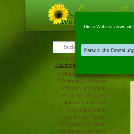
Diese Website verwendet C
Persönliche Einstellun
7
Produkte & Informationen
Kräutergarten
G
A Pflanzen und Kräuter
B Pflanzen und Kräuter
D Pflanzen und Kräuter
E Pflanzen und Kräuter
F Pflanzen und Kräuter
G Pflanzen und Kräuter
H Kräuter und Pflanzen
J Pflanzen und Kräuter
K Pflanzen und Kräuter