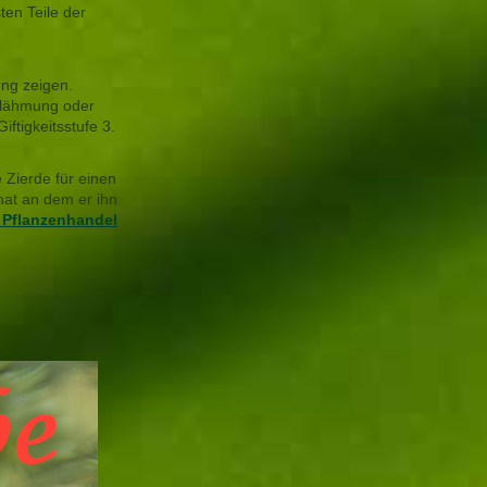
ten Teile der
ng zeigen.
emlähmung oder
ftigkeitsstufe 3.
 Zierde für einen
hat an dem er ihn
 Pflanzenhandel