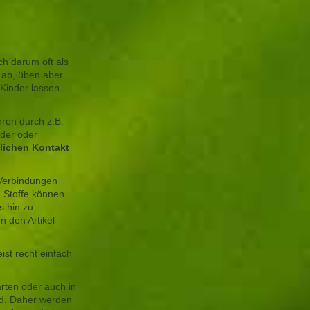
ch darum oft als
 ab, üben aber
Kinder lassen
hren durch z.B.
nder oder
lichen Kontakt
 Verbindungen
 Stoffe können
s hin zu
 den Artikel
ist recht einfach
arten oder auch in
nd. Daher werden