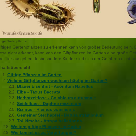
ftige Gartenpflanzen
iftigen Gartenpflanzen zu erkennen kann von großer Bedeutung sein.
iese nicht erkannt, kann von den Giftpflanzen im Garten eine große Ge
nd Tier ausgehen. Insbesondere Kinder sind sich der Gefahren nicht b
nhaltsübersicht
Giftige Pflanzen im Garten
Welche Giftpflanzen wachsen häufig im Garten?
Blauer Eisenhut - Aconitum Napellus
Eibe - Taxus Baccata
Herbstzeitlose - Colchicum autumnale
Seidelbast - Daphne mezereum
Rizinus - Ricinus communis
Gemeiner Stechapfel - Datura stramonium
Tollkirsche - Atropa belladonna
Weitere giftige Pflanzen im Garten
Wie kommt es zu Vergiftungen?