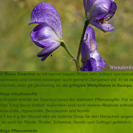
er
Blaue Eisenhut
ist mit seinen blauen Blüten sehr hübsch anzusehen
isenhutes) und kommt deswegen auch gerne in Ziergärten vor. Er ist e
hönheit, aber gilt gleichzeitig als die
giftigste Wildpflanze in Europa
.
iftige Inhaltsstoffe
it Aconitin enthält der Eisenhut eines der stärksten Pflanzengifte. Für e
chon 3 mg davon tödlich. Außerdem sind noch weitere Alkaloide enthalte
esaconitin, Hypaconitin, Benzaconin und Aconin.
it 2 bis 4 g der Wurzel wird die tödliche Dosis für den Menschen ange
r ist auch für Pferde, Rinder, Schweine, Hunde und Geflügel gefährlich.
iftige Pflanzenteile