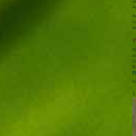
w
A
B
z
s
W
W
a
D
G
P
N
1