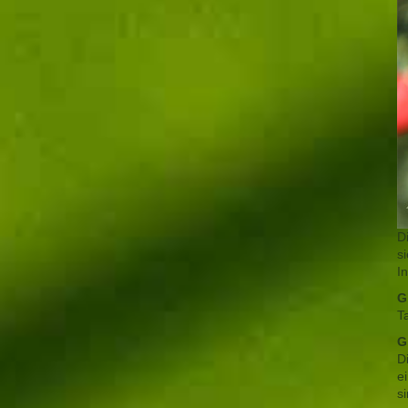
D
si
I
G
T
G
D
e
si