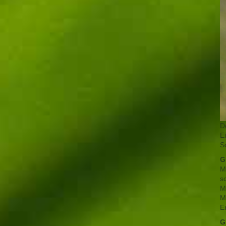
D
E
Sc
G
M
s
M
M
E
G