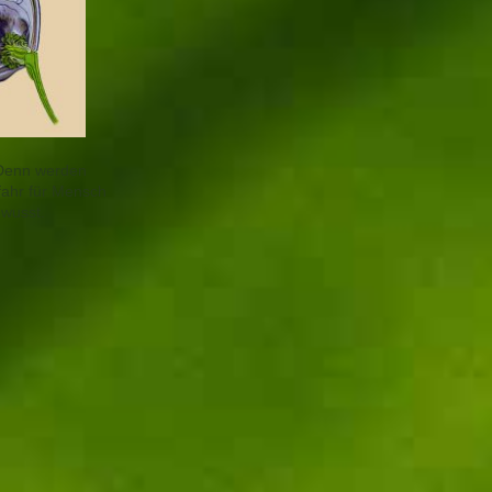
 Denn werden
fahr für Mensch
ewusst.