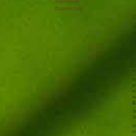
Impressum
Datenschutz
G
G
s
g
s
D
a
H
m
B
p
e
s
G
S
S
D
e