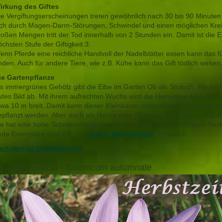
irkung des Giftes
ie Vergiftungserscheinungen treten gewöhnlich nach 30 bis 90 Minuten 
ich durch Magen-Darm-Störungen, Schwindel und einen möglichen Kreis
roßen Mengen tritt der Tod innerhalb von 2 Stunden ein. Damit ist die E
öchsten Stufe der Giftigkeit 3.
enn Pferde eine reichliche Handvoll der Nadelblätter essen kann das für
nden. Auch für andere Tiere, wie z.B. Kühe kann das Gift tödlich wirken
ie Gartenpflanze
ls immergrünes Gehölz gibt die Eibe im Garten Ob als Strauch, Hecke
utes Bild ab. Mit ihrem aufrechten Wuchs wird die Heimische Eibe bis 
twa 10 m breit. Damit kann dieser Kleinbaum unter anderem als dekorati
epflanzt werden. Aber auch als Hecke oder Formgehölz ist sie eine äuß
ie hat eine hohe Schnittverträglichkeit und wächst zu einer dichten Hec
ute Exemplare sind z.B. von
dieser Baumschule
* erhältlich.
ch oben zur Inhaltsübersicht
 Herbstzeitlose - Colchicum autumnale