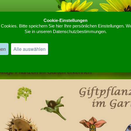
Cookie-Einstellungen
ookies. Bitte speichern Sie hier Ihre persönlichen Einstellungen. We
Sie in unseren Datenschutzbestimmungen.
Home
Kräutergarten
Giftige Pflanzen im Garten
»
»
gen
Alle auswählen
 giftige Gartenpflanzen
iftige Pflanzen im Garten erkennen