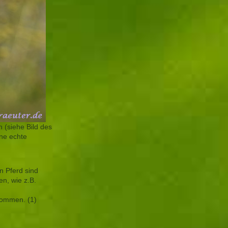
 (siehe Bild des
ine echte
in Pferd sind
n, wie z.B.
nommen. (1)