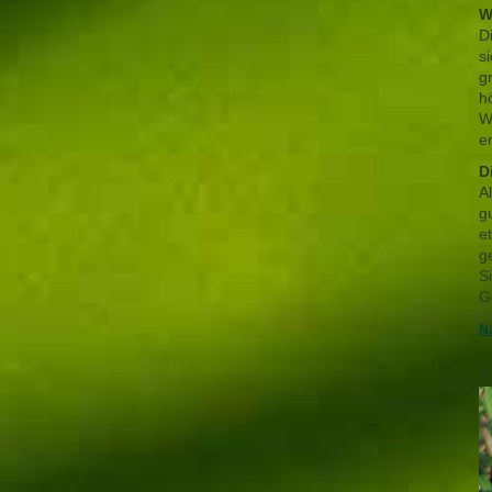
W
D
s
g
h
W
e
D
A
g
e
g
S
G
Na
3