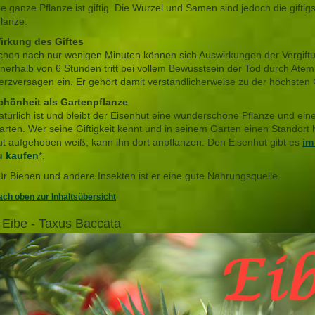
ie ganze Pflanze ist giftig. Die Wurzel und Samen sind jedoch die giftigs
flanze.
irkung des Giftes
chon nach nur wenigen Minuten können sich Auswirkungen der Vergiftu
nnerhalb von 6 Stunden tritt bei vollem Bewusstsein der Tod durch At
erzversagen ein. Er gehört damit verständlicherweise zu der höchsten Gi
chönheit als Gartenpflanze
atürlich ist und bleibt der Eisenhut eine wunderschöne Pflanze und eine
arten. Wer seine Giftigkeit kennt und in seinem Garten einen Standort 
ut aufgehoben weiß, kann ihn dort anpflanzen. Den Eisenhut gibt es
im
u kaufen
*.
ür Bienen und andere Insekten ist er eine gute Nahrungsquelle.
ch oben zur Inhaltsübersicht
 Eibe - Taxus Baccata