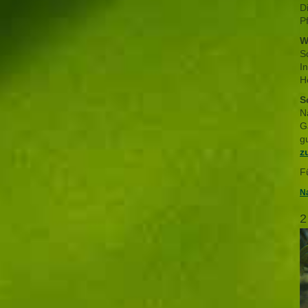
D
P
W
S
I
H
S
N
G
g
z
F
Na
2