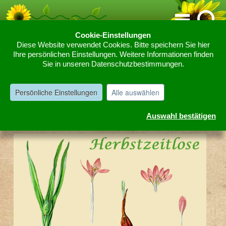
Cookie-Einstellungen
Diese Website verwendet Cookies. Bitte speichern Sie hier
Home
Kräutergarten
H Kräuter und Pflanzen
Herbstzeitlose
Ihre persönlichen Einstellungen. Weitere Informationen finden
»
»
»
Sie in unseren Datenschutzbestimmungen.
Herbstzeitlose die giftige Heilpflanze
Persönliche Einstellungen
Alle auswählen
Die Herbstzeitlose schön aber giftig ist eine
Auswahl bestätigen
Heilpflanze