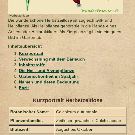
Herbstzeitlose
Die wunderschöne Herbstzeitlose ist zugleich Gift- und
Heilpflanze. Als Heilpflanze gehört sie in die Hände eines
Arztes oder Heilpraktikers. Als Zierpflanze gibt sie ein gutes
Bild im Garten ab.
Inhaltsübersicht
Kurzportrait
Verwechslung mit dem Bärlauch
Inhaltsstoffe
Die Heil- und Arzneipflanze
Gartenschönheit im Spätjahr
Namen und deren Bedeutung
Fazit
Kurzportrait Herbstzeitlose
Botanischer Name:
Colchicum autumnale
Pflanzenfamilie:
Zeitlosengewächse -Colchicaceae
Blütezeit:
August bis Oktober