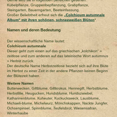
Gerne wird sie in folgenden Bereichen gesehen:
Kübelpflanze, Gruppenbepflanzung, Grabpflanze,
Steingarten, Bauerngarten, Beeteinfassung.
Großer Beliebtheit erfreut sich die
„Colchicum autumnale
Album“ mit ihren schönen, schneeweißen Blüten
*.
Namen und deren Bedeutung
Der wissenschaftliche Name lautet:
Colchicum autumnale
Dieser geht zum einen auf das griechischen „kolchikon“ =
zeitlose und zum anderen auf das lateinische Wort autumnus
= Herbst zurück.
Der deutsche Name Herbstzeitlose bezieht sich auf ihre Blüte
im Herbst zu einer Zeit in der andere Pflanzen keinen Beginn
der Blütezeit haben.
Weitere Namen
Butterwecken, Giftblume, Giftkrokus, Hennegift, Herbstblume,
Herbstlilie, Heugucken, Hundsblume, Hundszwiebel,
Katharinenblume, Kuheuter, Kuckucksweck, Lausblume,
Michaeli-blume, Michelwurz, Mönchskappen, Nackte Jungfer,
Ochsenpinsel, Spinnblume, Teufelsbrot, Wiesensafran,
Winterhaube