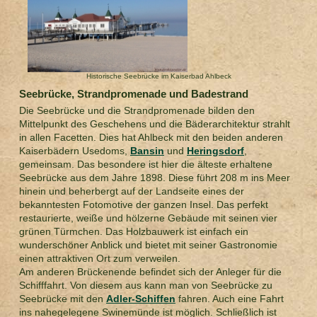
Historische Seebrücke im Kaiserbad Ahlbeck
Seebrücke, Strandpromenade und Badestrand
Die Seebrücke und die Strandpromenade bilden den
Mittelpunkt des Geschehens und die Bäderarchitektur strahlt
in allen Facetten. Dies hat Ahlbeck mit den beiden anderen
Kaiserbädern Usedoms,
Bansin
und
Heringsdorf
,
gemeinsam. Das besondere ist hier die älteste erhaltene
Seebrücke aus dem Jahre 1898. Diese führt 208 m ins Meer
hinein und beherbergt auf der Landseite eines der
bekanntesten Fotomotive der ganzen Insel. Das perfekt
restaurierte, weiße und hölzerne Gebäude mit seinen vier
grünen Türmchen. Das Holzbauwerk ist einfach ein
wunderschöner Anblick und bietet mit seiner Gastronomie
einen attraktiven Ort zum verweilen.
Am anderen Brückenende befindet sich der Anleger für die
Schifffahrt. Von diesem aus kann man von Seebrücke zu
Seebrücke mit den
Adler-Schiffen
fahren. Auch eine Fahrt
ins nahegelegene Swinemünde ist möglich. Schließlich ist