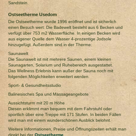
Sandstein.
Ostseetherme Usedom
Die Ostseetherme wurde 1996 eröffnet und ist sicherlich
einen Besuch wert. Die Badewelt besteht aus 6 Becken und
verfügt über 753 m2 Wasserfläche. In einigen Becken wird
aus eigener Quelle dem Wasser 4-prozentige Jodsole
hinzugefügt. Außerdem sind in der Therme:
Saunawelt
Die Saunawelt ist mit mehrere Saunen, einem kleinen
Saunagarten, Solarium und Ruhebereich ausgestattet.
Das Wellness Erlebnis kann außer der Sauna noch mit
folgenden Möglichkeiten erweitert werden.
Sport- & Gesundheitsstudio
Balinesisches Spa und Massageangebote
Aussichtsturm mit 20 m Höhe
Diesen erklimmt man bequem mit dem Fahrstuhl oder
sportlich über eine Treppe mit 171 Stufen. In beiden Fällen
wird man mit einem wunderschönen Ausblick belohnt.
Weitere Informationen, Preise und Öffnungszeiten erhält man
direkt bei der
Ostseetherme
.