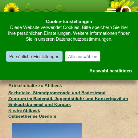
Cookie-Einstellungen
Diese Website verwendet Cookies. Bitte speichern Sie hier
Home
Reise- und Freizeittipps
Deutschland
Usedom
Ihre persönlichen Einstellungen. Weitere Informationen finden
»
»
»
»
Sie in unseren Datenschutzbestimmungen.
Ahlbeck
Ahlbeck
Persönliche Einstellungen
Alle auswählen
Auswahl bestätigen
Ahlbeck, Seebad mit historischer Seebrücke
Artikelinhalte zu Ahlbeck
Seebrücke, Strandpromenade und Badestrand
Zentrum im Bäderstil, Jugendstiluhr und Konzertpavillon
Einkaufsbummel und Kurpark
Kirche Ahlbeck
Ostseetherme Usedom