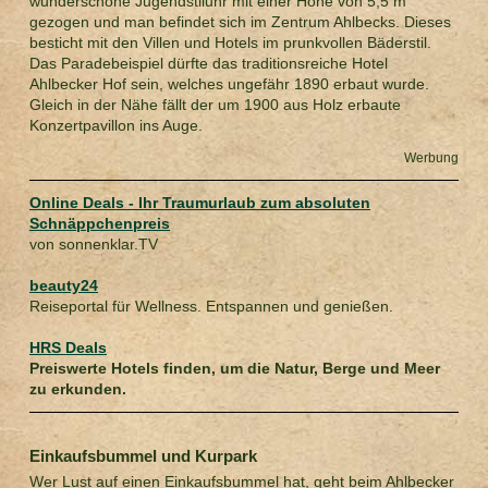
wunderschöne Jugendstiluhr mit einer Höhe von 5,5 m
gezogen und man befindet sich im Zentrum Ahlbecks. Dieses
besticht mit den Villen und Hotels im prunkvollen Bäderstil.
Das Paradebeispiel dürfte das traditionsreiche Hotel
Ahlbecker Hof sein, welches ungefähr 1890 erbaut wurde.
Gleich in der Nähe fällt der um 1900 aus Holz erbaute
Konzertpavillon ins Auge.
Werbung
Online Deals - Ihr Traumurlaub zum absoluten
Schnäppchenpreis
von sonnenklar.TV
beauty24
Reiseportal für Wellness. Entspannen und genießen.
HRS Deals
Preiswerte Hotels finden, um die Natur, Berge und Meer
zu erkunden.
Einkaufsbummel und Kurpark
Wer Lust auf einen Einkaufsbummel hat, geht beim Ahlbecker