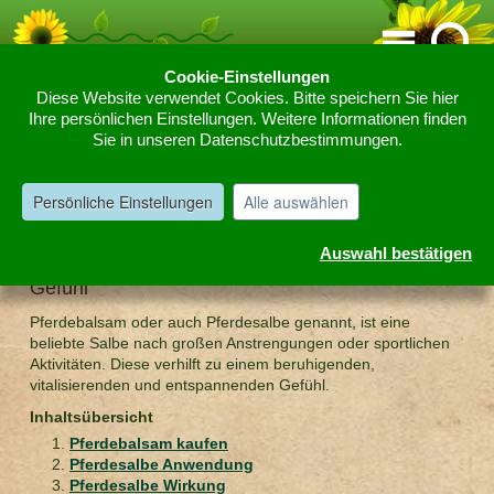
Cookie-Einstellungen
Diese Website verwendet Cookies. Bitte speichern Sie hier
Home
Produkte & Informationen
Beauty & Kosmetik
Ihre persönlichen Einstellungen. Weitere Informationen finden
»
»
»
Sie in unseren Datenschutzbestimmungen.
Körperpflege
Pferdebalsam
»
Pferdebalsam oder Pferdesalbe
Persönliche Einstellungen
Alle auswählen
Auswahl bestätigen
Pferdebalsam – belebendes und vitalisierendes
Gefühl
Pferdebalsam oder auch Pferdesalbe genannt, ist eine
beliebte Salbe nach großen Anstrengungen oder sportlichen
Aktivitäten. Diese verhilft zu einem beruhigenden,
vitalisierenden und entspannenden Gefühl.
Inhaltsübersicht
Pferdebalsam kaufen
Pferdesalbe Anwendung
Pferdesalbe Wirkung