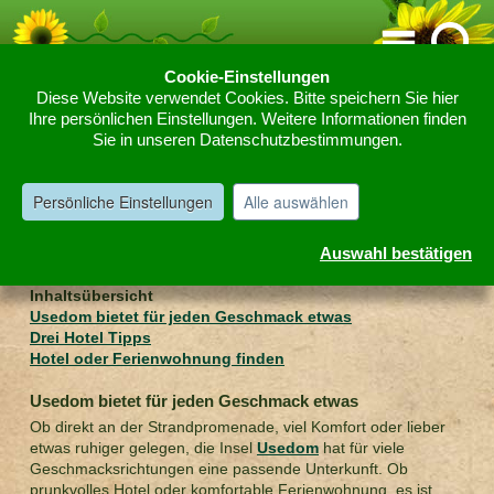
Cookie-Einstellungen
Diese Website verwendet Cookies. Bitte speichern Sie hier
Home
Reise- und Freizeittipps
Deutschland
Usedom
Hotel
Ihre persönlichen Einstellungen. Weitere Informationen finden
»
»
»
»
Sie in unseren Datenschutzbestimmungen.
Ferienwohnung
Hotel Usedom 3 Tipps
Persönliche Einstellungen
Alle auswählen
Auswahl bestätigen
Unterkunft und Übernachten auf Usedom
Inhaltsübersicht
Usedom bietet für jeden Geschmack etwas
Drei Hotel Tipps
Hotel oder Ferienwohnung finden
Usedom bietet für jeden Geschmack etwas
Ob direkt an der Strandpromenade, viel Komfort oder lieber
etwas ruhiger gelegen, die Insel
Usedom
hat für viele
Geschmacksrichtungen eine passende Unterkunft. Ob
prunkvolles Hotel oder komfortable Ferienwohnung, es ist